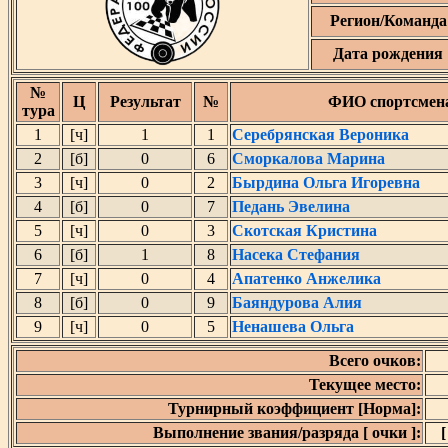
Регион/Команда
Дата рождения
№
Ц
Результат
№
ФИО спортсмен
тура
1
[ч]
1
1
Серебрянская Вероника
2
[б]
0
6
Сморкалова Марина
3
[ч]
0
2
Бырдина Ольга Игоревна
4
[б]
0
7
Педань Эвелина
5
[ч]
0
3
Скотская Кристина
6
[б]
1
8
Насека Стефания
7
[ч]
0
4
Апатенко Анжелика
8
[б]
0
9
Баяндурова Алия
9
[ч]
0
5
Ненашева Ольга
Всего очков:
Текущее место:
Турнирный коэффициент [Норма]:
Выполнение звания/разряда [ очки ]:
[