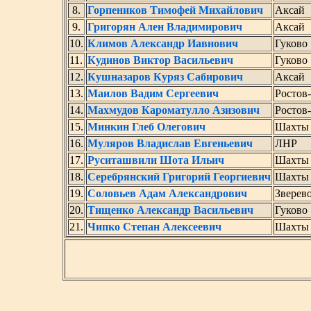
8.
Горпеников Тимофей Михайлович
Аксай
9.
Григорян Ален Владимирович
Аксай
10.
Климов Александр Иавнович
Гуково
11.
Кудинов Виктор Васильевич
Гуково
12.
Кушназаров Куряз Сабирович
Аксай
13.
Маилов Вадим Сергеевич
Ростов
14.
Махмудов Кароматулло Азизович
Ростов
15.
Минкин Глеб Олегович
Шахты
16.
Муляров Владислав Евгеньевич
ЛНР
17.
Руситашвили Шота Ильич
Шахты
18.
Серебрянский Григорий Георгиевич
Шахты
19.
Соловьев Адам Александрович
Зверев
20.
Тищенко Александр Васильевич
Гуково
21.
Чипко Степан Алексеевич
Шахты