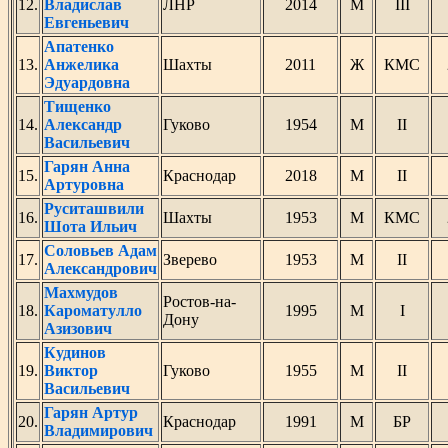
12.
Владислав
ЛНР
2014
М
III
Евгеньевич
Апатенко
13.
Анжелика
Шахты
2011
Ж
КМС
Эдуардовна
Тищенко
14.
Александр
Гуково
1954
М
II
Васильевич
Гарян Анна
15.
Краснодар
2018
М
II
Артуровна
Руситашвили
16.
Шахты
1953
М
КМС
Шота Ильич
Соловьев Адам
17.
Зверево
1953
М
II
Александрович
Махмудов
Ростов-на-
18.
Кароматулло
1995
М
I
Дону
Азизович
Кудинов
19.
Виктор
Гуково
1955
М
II
Васильевич
Гарян Артур
20.
Краснодар
1991
М
БР
Владимирович