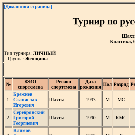
[Домашняя страница]
Турнир по ру
Шахты 
Классика, 
Тип турнира:
ЛИЧНЫЙ
Группа:
Женщины
ФИО
Регион
Дата
№
Пол
Разряд
Р
спортсмена
спортсмена
рождения
Брежнев
1.
Станислав
Шахты
1993
М
МС
Игоревич
Серебрянский
2.
Григорий
Шахты
1990
М
КМС
Георгиевич
Климов