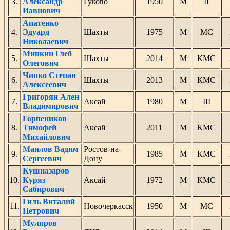
3.
Александр
Гуково
1950
М
II
Иавнович
Апатенко
4.
Эдуард
Шахты
1975
М
МС
Николаевич
Минкин Глеб
5.
Шахты
2014
М
КМС
Олегович
Чипко Степан
6.
Шахты
2013
М
КМС
Алексеевич
Григорян Ален
7.
Аксай
1980
М
III
Владимирович
Горпеников
8.
Тимофей
Аксай
2011
М
КМС
Михайлович
Маилов Вадим
Ростов-на-
9.
1985
М
КМС
Сергеевич
Дону
Кушназаров
10.
Куряз
Аксай
1972
М
КМС
Сабирович
Гиль Виталий
11.
Новочеркасск
1950
М
МС
Петрович
Муляров