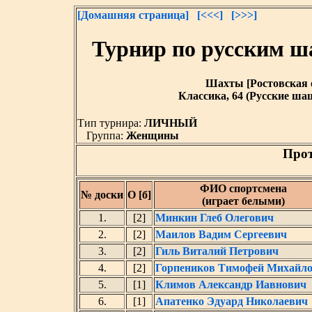
[Домашняя страница]
[<<<]
[>>>]
Турнир по русским ш
Шахты [Ростовская обл
Классика, 64 (Русские шаш
Тип турнира:
ЛИЧНЫЙ
Группа:
Женщины
Прот
ФИО спортсмена
№ доски
О [б]
(играет белыми)
1.
[2]
Минкин Глеб Олегович
2.
[2]
Маилов Вадим Сергеевич
3.
[2]
Гиль Виталий Петрович
4.
[2]
Горпеников Тимофей Михайл
5.
[1]
Климов Александр Иавнович
6.
[1]
Апатенко Эдуард Николаевич