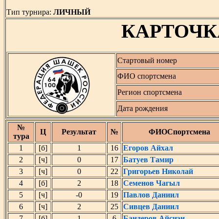
Тип турнира:
ЛИЧНЫЙ
КАРТОЧК
Стартовый номер
ФИО спортсмена
Регион спортсмена
Дата рождения
№
Ц
Результат
№
ФИОСпортсмена
тура
1
[б]
1
16
Егоров Айхал
2
[ч]
0
17
Батуев Тамир
3
[ч]
0
22
Григорьев Николай
4
[б]
2
18
Семенов Чагыл
5
[ч]
-0
19
Павлов Даниил
6
[ч]
2
25
Сивцев Даниил
7
[б]
1
6
Бандеров Айсиэн