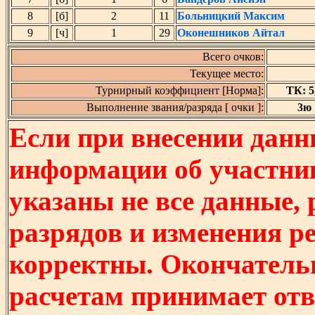
8
[б]
2
11
Больницкий Максим
9
[ч]
1
29
Оконешников Айтал
Всего очков:
Текущее место:
Турнирный коэффициент [Норма]:
ТК: 5,
Выполнение звания/разряда [ очки ]:
3ю [
Если при внесении данн
информации об участни
указаны не все данные,
разрядов и изменения р
корректны. Окончатель
расчетам принимает отв