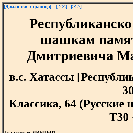
[Домашняя страница]
[<<<]
[>>>]
Республиканско
шашкам памят
Дмитриевича Мал
в.с. Хатассы [Республик
30
Классика, 64 (Русские
T30 
Тип турнира:
ЛИЧНЫЙ