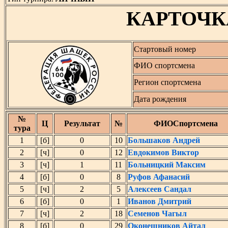
КАРТОЧК
Стартовый номер
ФИО спортсмена
Регион спортсмена
Дата рождения
№
Ц
Результат
№
ФИОСпортсмена
тура
1
[б]
0
10
Большаков Андрей
2
[ч]
0
12
Евдокимов Виктор
3
[ч]
1
11
Больницкий Максим
4
[б]
0
8
Руфов Афанасий
5
[ч]
2
5
Алексеев Сандал
6
[б]
0
1
Иванов Дмитрий
7
[ч]
2
18
Семенов Чагыл
8
[б]
0
29
Оконешников Айтал