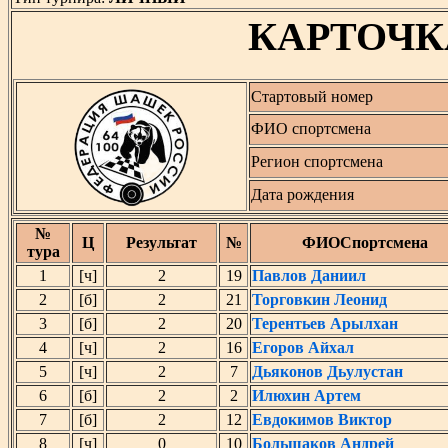
КАРТОЧК
Стартовый номер
ФИО спортсмена
Регион спортсмена
Дата рождения
№
Ц
Результат
№
ФИОСпортсмена
тура
1
[ч]
2
19
Павлов Даниил
2
[б]
2
21
Торговкин Леонид
3
[б]
2
20
Терентьев Арылхан
4
[ч]
2
16
Егоров Айхал
5
[ч]
2
7
Дьяконов Дьулустан
6
[б]
2
2
Илюхин Артем
7
[б]
2
12
Евдокимов Виктор
8
[ч]
0
10
Большаков Андрей