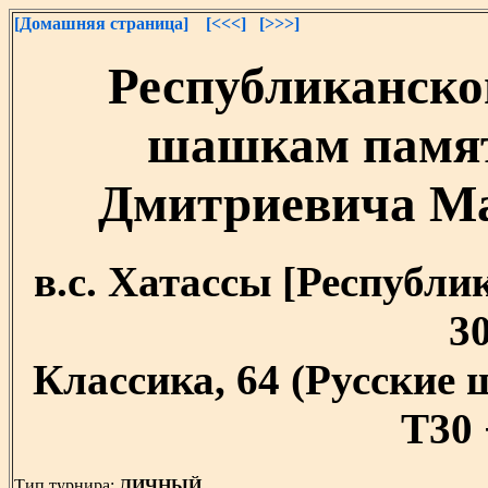
[Домашняя страница]
[<<<]
[>>>]
Республиканско
шашкам памят
Дмитриевича Мал
в.с. Хатассы [Республик
30
Классика, 64 (Русские
T30 
Тип турнира:
ЛИЧНЫЙ