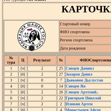
КАРТОЧК
Стартовый номер
ФИО спортсмена
Регион спортсмена
Дата рождения
№
Ц
Результат
№
ФИОСпортсмена
тура
1
[ч]
2
25
Сивцев Даниил
2
[б]
2
27
Захаров Данил
3
[ч]
0
7
Дьяконов Дьулустан
4
[б]
0
14
Сивцев Ян
5
[б]
2
26
Сивцев Артемий..
6
[ч]
2
22
Григорьев Николай
7
[ч]
2
2
Илюхин Артем
8
[б]
2
4
Монастырев Айсен