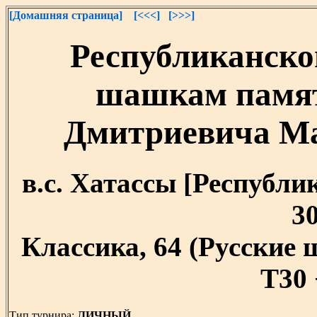
[Домашняя страница]
[<<<]
[>>>]
Республиканско
шашкам памят
Дмитриевича Мал
в.с. Хатассы [Республик
30
Классика, 64 (Русские
T30 
Тип турнира:
ЛИЧНЫЙ