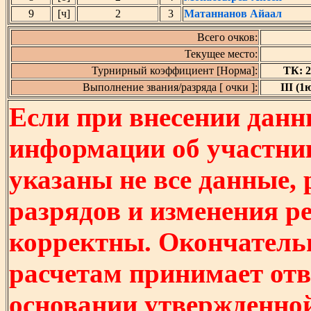
9
[ч]
2
3
Матаннанов Айаал
Всего очков:
Текущее место:
Турнирный коэффициент [Норма]:
ТК: 2,
Выполнение звания/разряда [ очки ]:
III (1ю
Если при внесении данн
информации об участни
указаны не все данные,
разрядов и изменения р
корректны. Окончатель
расчетам принимает отв
основании утвержденно