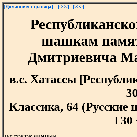
[Домашняя страница]
[<<<]
[>>>]
Республиканско
шашкам памят
Дмитриевича Мал
в.с. Хатассы [Республик
30
Классика, 64 (Русские
T30 
Тип турнира:
ЛИЧНЫЙ