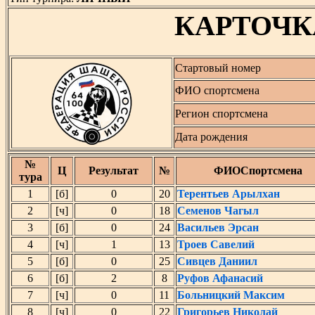
КАРТОЧК
Стартовый номер
ФИО спортсмена
Регион спортсмена
Дата рождения
№
Ц
Результат
№
ФИОСпортсмена
тура
1
[б]
0
20
Терентьев Арылхан
2
[ч]
0
18
Семенов Чагыл
3
[б]
0
24
Васильев Эрсан
4
[ч]
1
13
Троев Савелий
5
[б]
0
25
Сивцев Даниил
6
[б]
2
8
Руфов Афанасий
7
[ч]
0
11
Больницкий Максим
8
[ч]
0
22
Григорьев Николай