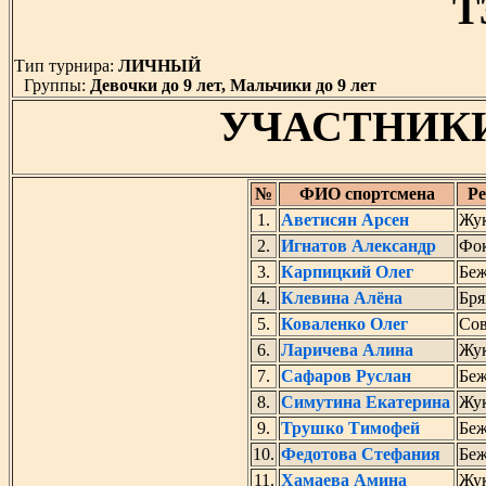
T
Тип турнира:
ЛИЧНЫЙ
Группы:
Девочки до 9 лет, Мальчики до 9 лет
УЧАСТНИК
№
ФИО спортсмена
Ре
1.
Аветисян Арсен
Жу
2.
Игнатов Александр
Фок
3.
Карпицкий Олег
Беж
4.
Клевина Алёна
Бря
5.
Коваленко Олег
Сов
6.
Ларичева Алина
Жу
7.
Сафаров Руслан
Беж
8.
Симутина Екатерина
Жу
9.
Трушко Тимофей
Беж
10.
Федотова Стефания
Беж
11.
Хамаева Амина
Жу