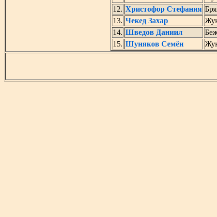
12.
Христофор Стефания
Бря
13.
Чекед Захар
Жу
14.
Шведов Даниил
Беж
15.
Шуняков Семён
Жу