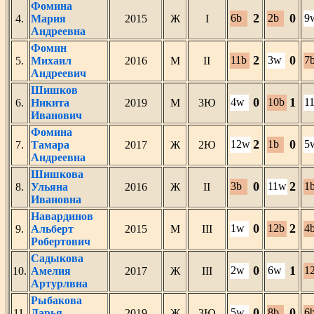
Фомина
2
0
6b
2b
9
4.
Мария
2015
Ж
I
Андреевна
Фомин
2
0
11b
3w
7
5.
Михаил
2016
М
II
Андреевич
Шишков
0
1
4w
10b
1
6.
Никита
2019
М
3Ю
Иванович
Фомина
2
0
12w
1b
5
7.
Тамара
2017
Ж
2Ю
Андреевна
Шишкова
0
2
3b
11w
1
8.
Ульяна
2016
Ж
II
Ивановна
Навардинов
0
2
1w
12b
4
9.
Альберт
2015
М
III
Робертович
Садыкова
0
1
2w
6w
1
10.
Амелия
2017
Ж
III
Артурлвна
Рыбакова
0
0
5w
8b
6
11.
Дарья
2019
Ж
3Ю