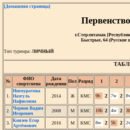
[Домашняя страница]
Первенст
г.Стерлитамак [Республика
Быстрые, 64 (Русские 
Тип турнира:
ЛИЧНЫЙ
ТАБЛ
ФИО
Дата
№
Пол
Разряд
1
2
спортсмена
рождения
Ишмуратова
2
2
9b
7w
8
1.
Назгуль
2014
Ж
КМС
Нафисовна
Чернов Вадим
2
2
10b
4w
3
2.
2008
М
КМС
Игоревич
Князев Егор
2
2
8w
5b
2
3.
2016
М
КМС
Артёмович