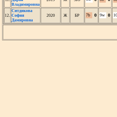
Владимировна
Ситдикова
0
0
7b
9w
1
12.
София
2020
Ж
БР
Дамировна