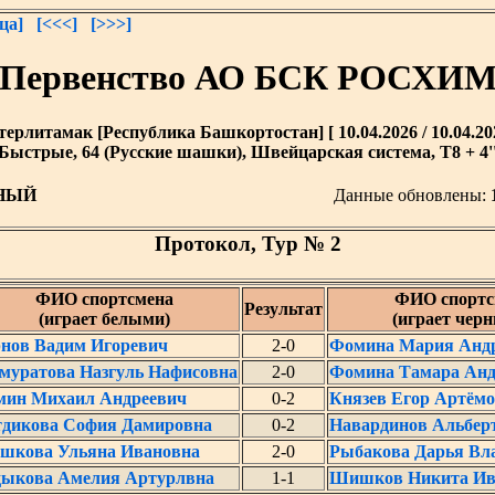
ца]
[<<<]
[>>>]
Первенство АО БСК РОСХИ
терлитамак [Республика Башкортостан] [ 10.04.2026 / 10.04.20
Быстрые, 64 (Русские шашки), Швейцарская система, T8 + 4'
НЫЙ
Данные обновлены:
Протокол, Тур № 2
ФИО спортсмена
ФИО спортс
Результат
(играет белыми)
(играет чер
нов Вадим Игоревич
2-0
Фомина Мария Анд
уратова Назгуль Нафисовна
2-0
Фомина Тамара Анд
ин Михаил Андреевич
0-2
Князев Егор Артём
дикова София Дамировна
0-2
Навардинов Альбер
шкова Ульяна Ивановна
2-0
Рыбакова Дарья Вл
ыкова Амелия Артурлвна
1-1
Шишков Никита Ив