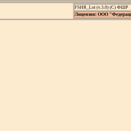
FSHR_Lot (v.3.0) (C) ФШР
Лицензия: ООО "Федерац