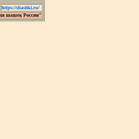
https://shashki.ru/
ия шашек России"