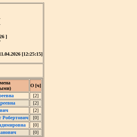
М
26 ]
'
11.04.2026 [12:25:15]
мена
О [ч]
ными)
реевна
[2]
реевна
[2]
ович
[2]
т Робертович
[0]
адимировна
[0]
анович
[0]