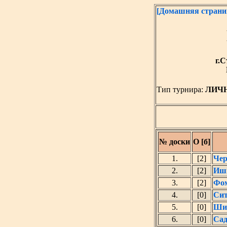
[Домашняя страни
г.С
Тип турнира:
ЛИЧ
№ доски
О [б]
1.
[2]
Чер
2.
[2]
Ишм
3.
[2]
Фом
4.
[0]
Сит
5.
[0]
Ши
6.
[0]
Сад