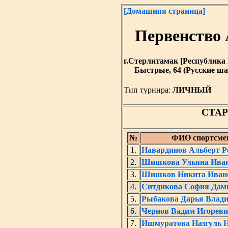
[Домашняя страница]
Первенств
г.Стерлитамак [Республика Б
Быстрые, 64 (Русские ша
Тип турнира:
ЛИЧНЫЙ
СТА
№
ФИО спортсме
1.
Навардинов Альберт Р
2.
Шишкова Ульяна Ива
3.
Шишков Никита Иван
4.
Ситдикова София Дам
5.
Рыбакова Дарья Влад
6.
Чернов Вадим Игорев
7.
Ишмуратова Назгуль 