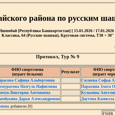
йского района по русским ша
Ишимбай [Республика Башкортостан] [ 15.01.2026 / 17.01.2026 
Классика, 64 (Русские шашки), Круговая система, T30 + 30''
Протокол, Тур № 9
ФИО спортсмена
ФИО спорт
Результат
(играет белыми)
(играет че
расова Сафина Альбертовна
Силяева Софья А
муратова Назгуль Нафисовна
Парахина Злата О
нчук Виктория Антоновна
Кузьмина Ангели
амбукина Дарья Александровна
Даутова Камилла
новна
добавили [0]
FSHR_L