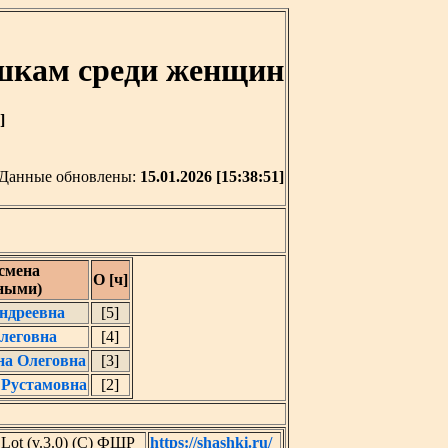
шкам среди женщин
]
Данные обновлены:
15.01.2026 [15:38:51]
смена
О [ч]
рными)
ндреевна
[5]
леговна
[4]
на Олеговна
[3]
 Рустамовна
[2]
ot (v.3.0) (C) ФШР
https://shashki.ru/