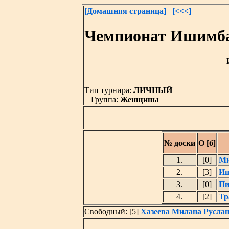
[Домашняя страница]
[<<<]
Чемпионат Ишимба
Тип турнира:
ЛИЧНЫЙ
Группа:
Женщины
№ доски
О [б]
1.
[0]
Ми
2.
[3]
Иш
3.
[0]
Пи
4.
[2]
Тр
Свободный: [5]
Хазеева Милана Русла