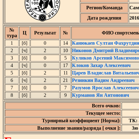
Регион/Команда
Сам
Дата рождения
201
№
Ц
Результат
№
ФИО спортсмен
тура
1
[б]
0
14
Канюкаев Султан Фахрутди
2
[ч]
2
10
Никонов Дмитрий Владимир
3
[б]
0
5
Куликов Арсений Максимов
4
[ч]
0
17
Клоков Захар Алексеевич
5
[б]
2
11
Царев Владислав Витальеви
6
[ч]
2
21
Резинкин Вадим Андреевич
7
[б]
0
7
Разумов Ярослав Алексеевич
8
[б]
2
9
Курманов Ян Антонович
Всего очков:
Текущее место:
Турнирный коэффициент [Норма]:
ТК: 5
Выполнение звания/разряда [ очки ]:
3ю 