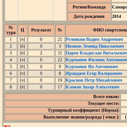
Регион/Команда
Самар
Дата рождения
2014
№
Ц
Результат
№
ФИО спортсмен
тура
1
[ч]
0
21
Резинкин Вадим Андреевич
2
[б]
0
3
Иванов Леонид Николаевич
3
[б]
2
11
Царев Владислав Витальеви
4
[ч]
0
22
Курманов Филипп Антонови
5
[б]
0
9
Курманов Ян Антонович
6
[ч]
0
8
Ярандаев Егор Валерьевич
7
[ч]
0
19
Краснов Петр Михайлович
8
[б]
0
17
Клоков Захар Алексеевич
Всего очков:
Текущее место:
Турнирный коэффициент [Норма]:
Выполнение звания/разряда [ очки ]:
[