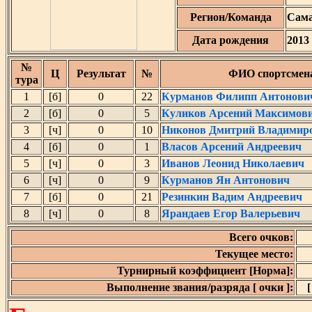
Регион/Команда
Сам
Дата рождения
2013
№
Ц
Результат
№
ФИО спортсмен
тура
1
[б]
0
22
Курманов Филипп Антонови
2
[б]
0
5
Куликов Арсений Максимов
3
[ч]
0
10
Никонов Дмитрий Владимир
4
[б]
0
1
Власов Арсений Андреевич
5
[ч]
0
3
Иванов Леонид Николаевич
6
[ч]
0
9
Курманов Ян Антонович
7
[б]
0
21
Резинкин Вадим Андреевич
8
[ч]
0
8
Ярандаев Егор Валерьевич
Всего очков:
Текущее место:
Турнирный коэффициент [Норма]:
Выполнение звания/разряда [ очки ]:
[