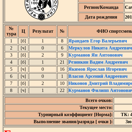
Регион/Команда
Са
Дата рождения
201
№
Ц
Результат
№
ФИО спортсмен
тура
1
[б]
1
8
Ярандаев Егор Валерьевич
2
[ч]
0
6
Меркулов Никита Андреевич
3
[б]
2
9
Курманов Ян Антонович
4
[б]
1
21
Резинкин Вадим Андреевич
5
[ч]
0
16
Якимов Ярослав Игоревич
6
[ч]
0
1
Власов Арсений Андреевич
7
[б]
2
10
Никонов Дмитрий Владимир
8
[ч]
1
22
Курманов Филипп Антонови
Всего очков:
Текущее место:
Турнирный коэффициент [Норма]:
ТК: 4
Выполнение звания/разряда [ очки ]:
3ю 