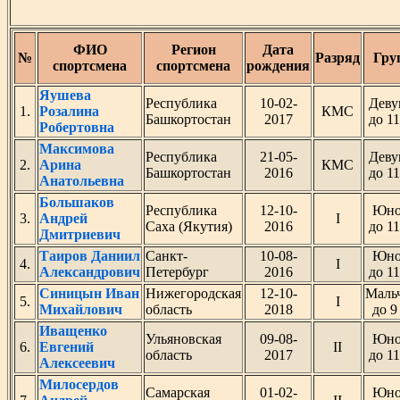
ФИО
Регион
Дата
№
Разряд
Гру
спортсмена
спортсмена
рождения
Яушева
Республика
10-02-
Деву
1.
Розалина
КМС
Башкортостан
2017
до 11
Робертовна
Максимова
Республика
21-05-
Деву
2.
Арина
КМС
Башкортостан
2016
до 11
Анатольевна
Большаков
Республика
12-10-
Юн
3.
Андрей
I
Саха (Якутия)
2016
до 11
Дмитриевич
Таиров Даниил
Санкт-
10-08-
Юн
4.
I
Александрович
Петербург
2016
до 11
Синицын Иван
Нижегородская
12-10-
Маль
5.
I
Михайлович
область
2018
до 9
Иващенко
Ульяновская
09-08-
Юн
6.
Евгений
II
область
2017
до 11
Алексеевич
Милосердов
Самарская
01-02-
Юн