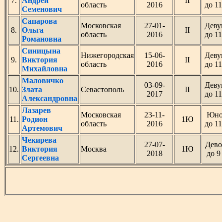
7.
Андрей
II
область
2016
до 11
Семенович
Сапарова
Московская
27-01-
Деву
8.
Ольга
II
область
2016
до 11
Романовна
Синицына
Нижегородская
15-06-
Деву
9.
Виктория
II
область
2016
до 11
Михайловна
Маловичко
03-09-
Деву
10.
Злата
Севастополь
II
2017
до 11
Александровна
Лазарев
Московская
23-11-
Юн
11.
Родион
1Ю
область
2016
до 11
Артемович
Чекирева
27-07-
Дево
12.
Виктория
Москва
1Ю
2018
до 9
Сергеевна