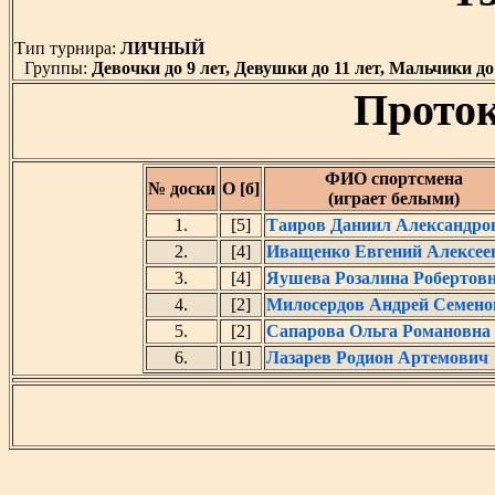
Тип турнира:
ЛИЧНЫЙ
Группы:
Девочки до 9 лет, Девушки до 11 лет, Мальчики до
Проток
ФИО спортсмена
№ доски
О [б]
(играет белыми)
1.
[5]
Таиров Даниил Александро
2.
[4]
Иващенко Евгений Алексее
3.
[4]
Яушева Розалина Робертов
4.
[2]
Милосердов Андрей Семено
5.
[2]
Сапарова Ольга Романовна
6.
[1]
Лазарев Родион Артемович