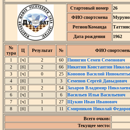
Стартовый номер
26
ФИО спортсмена
Муруно
Регион/Команда
Таттин
Дата рождения
1962
№
Ц
Результат
№
ФИО спортсмен
тура
1
[ч]
2
60
Пинигин Семен Семенович
2
[б]
2
66
Никитин Константин Никола
3
[ч]
0
25
Кононов Василий Иннокенть
4
[б]
1
3
Семенов Сергей Давыдович
5
[б]
2
54
Захаров Владимир Николаев
6
[ч]
1
6
Васильев Илья Васильевич
7
[ч]
1
27
Щукин Иван Иванович
8
[б]
1
11
Смирников Николай Федоро
Всего очков:
Текущее место: