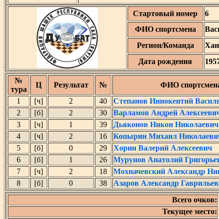
Стартовый номер
6
ФИО спортсмена
Вас
Регион/Команда
Хан
Дата рождения
195
№
Ц
Результат
№
ФИО спортсмен
тура
1
[ч]
2
40
Степанов Иннокентий Васил
2
[б]
2
30
Варламов Андрей Алексееви
3
[ч]
1
39
Дьяконов Никон Николаевич
4
[ч]
2
16
Копырин Михаил Николаеви
5
[б]
0
29
Хорин Валерий Алексеевич
6
[б]
1
26
Мурунов Анатолий Григорье
7
[ч]
2
18
Мохначевский Александр Ни
8
[б]
0
38
Азаров Александр Гаврилье
Всего очков:
Текущее место: