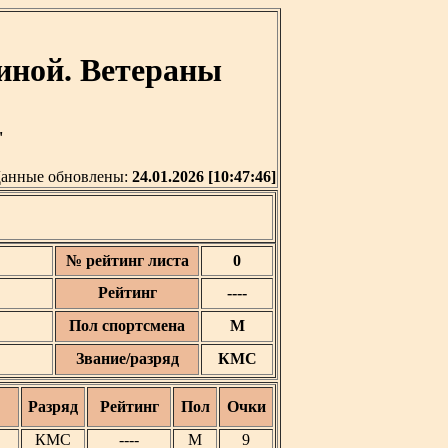
иной. Ветераны
'
анные обновлены:
24.01.2026 [10:47:46]
№ рейтинг листа
0
Рейтинг
----
Пол спортсмена
М
Звание/разряд
КМС
Разряд
Рейтинг
Пол
Очки
КМС
----
М
9