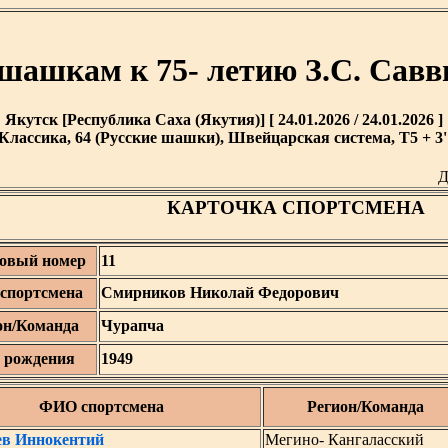
 шашкам к 75- летию З.С. Савв
Якутск [Республика Саха (Якутия)] [ 24.01.2026 / 24.01.2026 ]
Классика, 64 (Русские шашки), Швейцарская система, T5 + 3'
Д
КАРТОЧКА СПОРТСМЕНА
овый номер
11
спортсмена
Смирников Николай Федорович
он/Команда
Чурапча
 рождения
1949
ФИО спортсмена
Регион/Команда
ев Иннокентий
Мегино- Кангаласский