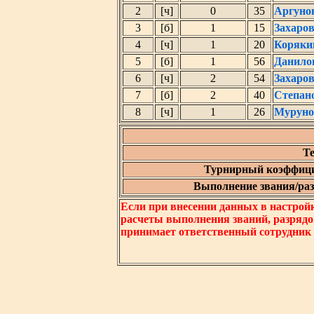
2
[ч]
0
35
Аргуно
3
[б]
1
15
Захаро
4
[ч]
1
20
Коряки
5
[б]
1
56
Данило
6
[ч]
2
54
Захаро
7
[б]
2
40
Степан
8
[ч]
1
26
Муруно
Те
Турнирный коэффици
Выполнение звания/разр
Если при внесении данных в настрой
расчеты выполнения званий, разрядо
принимает ответственный сотрудник