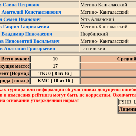
в Савва Петрович
Мегино Кангаласский
в Анатолий Константинович
Мегино- Кангаласский
н Семен Иванович
Усть Алданский
в Гаврил Гаврильевич
Мегино-Кангаласский
в Владимир Николаевич
Нюрбинский
ов Иннокентий Васильевич
Мегино- Кангаласский
в Анатолий Григорьевич
Таттинский
Всего очков:
10
Средний
кущее место:
17
ент [Норма]:
ТК: 0 [ 8 из 16 ]
яда [ очки ]:
КМС [ 10 из 16 ]
ках турнира или информации об участниках допущены ошибки
в и изменения рейтинга могут быть не корректны. Окончате
 на основании утвержденной нормат
FSHR_Lo
Лиценз