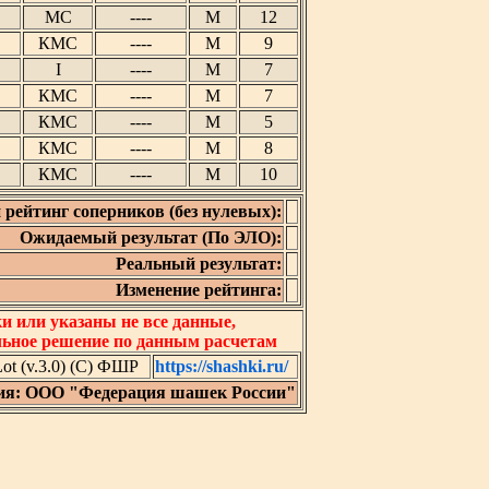
МС
----
М
12
КМС
----
М
9
I
----
М
7
КМС
----
М
7
КМС
----
М
5
КМС
----
М
8
КМС
----
М
10
 рейтинг соперников (без нулевых):
Ожидаемый результат (По ЭЛО):
Реальный результат:
Изменение рейтинга:
 или указаны не все данные,
льное решение по данным расчетам
t (v.3.0) (C) ФШР
https://shashki.ru/
ия: ООО "Федерация шашек России"