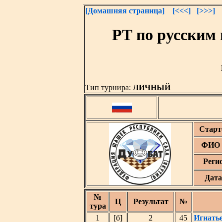
[Домашняя страница]
[<<<]
[>>>]
РТ по русским
Тип турнира:
ЛИЧНЫЙ
Старт
ФИО 
Реги
Дата
№
Ц
Результат
№
тура
1
[б]
2
45
Игнать