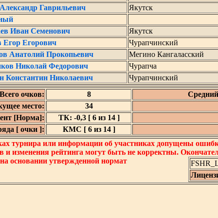
 Александр Гаврильевич
Якутск
ный
ев Иван Семенович
Якутск
в Егор Егорович
Чурапчинский
ов Анатолий Прокопьевич
Мегино Кангаласский
ков Николай Федорович
Чурапча
н Константин Николаевич
Чурапчинский
Всего очков:
8
Средний
кущее место:
34
нт [Норма]:
ТК: -0,3 [ 6 из 14 ]
да [ очки ]:
КМС [ 6 из 14 ]
ках турнира или информации об участниках допущены ошибки
в и изменения рейтинга могут быть не корректны. Окончате
 на основании утвержденной нормат
FSHR_Lo
Лиценз