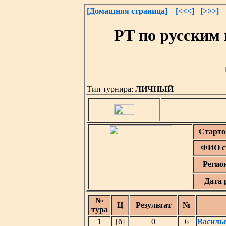
[Домашняя страница]
[<<<]
[>>>]
РТ по русским
Тип турнира:
ЛИЧНЫЙ
Старто
ФИО с
Регио
Дата 
№
Ц
Результат
№
тура
1
[б]
0
6
Василь