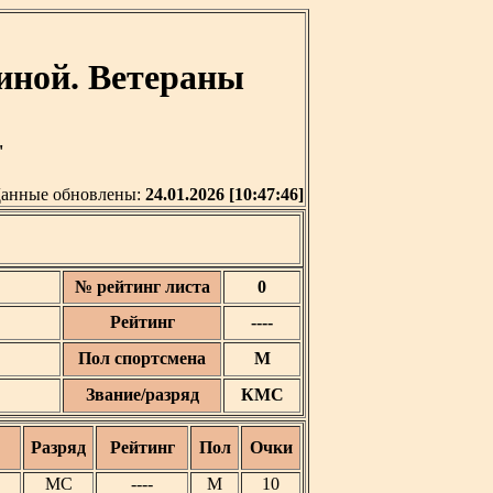
иной. Ветераны
'
анные обновлены:
24.01.2026 [10:47:46]
№ рейтинг листа
0
Рейтинг
----
Пол спортсмена
М
Звание/разряд
КМС
Разряд
Рейтинг
Пол
Очки
МС
----
М
10