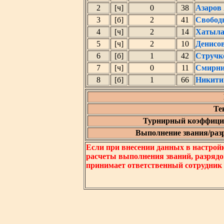
2
[ч]
0
38
Азаров
3
[б]
2
41
Свобод
4
[ч]
2
14
Хатыла
5
[ч]
2
10
Денисо
6
[б]
1
42
Стручк
7
[ч]
0
11
Смирни
8
[б]
1
66
Никити
Те
Турнирный коэффицие
Выполнение звания/разря
Если при внесении данных в настрой
расчеты выполнения званий, разрядо
принимает ответственный сотрудник