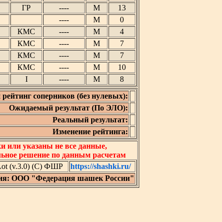
ГР
----
М
13
----
М
0
КМС
----
М
4
КМС
----
М
7
КМС
----
М
7
КМС
----
М
10
I
----
М
8
 рейтинг соперников (без нулевых):
Ожидаемый результат (По ЭЛО):
Реальный результат:
Изменение рейтинга:
 или указаны не все данные,
льное решение по данным расчетам
t (v.3.0) (C) ФШР
https://shashki.ru/
ия: ООО "Федерация шашек России"