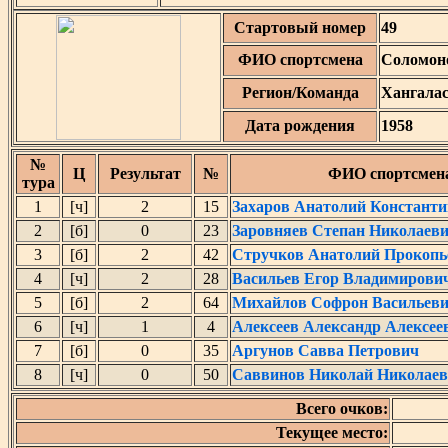
Стартовый номер
49
ФИО спортсмена
Соломон
Регион/Команда
Хангала
Дата рождения
1958
№
Ц
Результат
№
ФИО спортсмен
тура
1
[ч]
2
15
Захаров Анатолий Констант
2
[б]
0
23
Заровняев Степан Николаев
3
[б]
2
42
Стручков Анатолий Прокопь
4
[ч]
2
28
Васильев Егор Владимирови
5
[б]
2
64
Михайлов Софрон Васильев
6
[ч]
1
4
Алексеев Александр Алексее
7
[б]
0
35
Аргунов Савва Петрович
8
[ч]
0
50
Саввинов Николай Николае
Всего очков:
Текущее место: