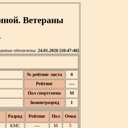
иной. Ветераны
'
анные обновлены:
24.01.2026 [10:47:46]
№ рейтинг листа
0
Рейтинг
----
Пол спортсмена
М
Звание/разряд
I
Разряд
Рейтинг
Пол
Очки
КМС
----
М
5