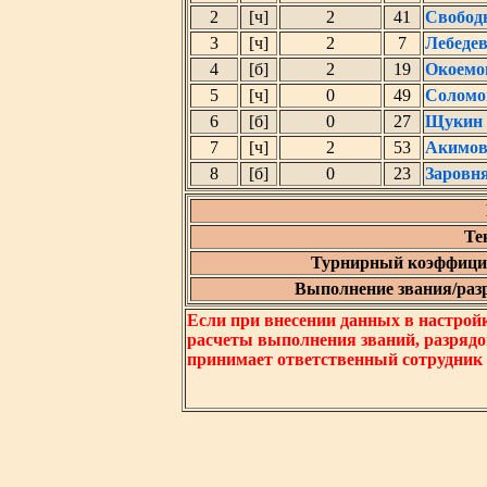
2
[ч]
2
41
Свобод
3
[ч]
2
7
Лебеде
4
[б]
2
19
Окоемо
5
[ч]
0
49
Соломо
6
[б]
0
27
Щукин 
7
[ч]
2
53
Акимов
8
[б]
0
23
Заровн
Те
Турнирный коэффицие
Выполнение звания/разря
Если при внесении данных в настрой
расчеты выполнения званий, разрядо
принимает ответственный сотрудник