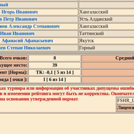
ный
в Игорь Иванович
Хангаласский
в Петр Иванович
Усть Алданский
нов Александр Степанович
Хангаласский
Иван Иванович
Таттинский
 Афанасий Афанасьевич
Якутск
яев Степан Николаевич
Горный
Всего очков:
8
Средний
кущее место:
39
нт [Норма]:
ТК: -0,1 [ 5 из 14 ]
да [ очки ]:
I [ 6 из 14 ]
ках турнира или информации об участниках допущены ошибки
в и изменения рейтинга могут быть не корректны. Окончате
 на основании утвержденной нормат
FSHR_Lo
Лиценз