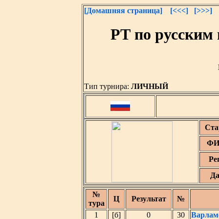
[Домашняя страница]
[<<<]
[>>>]
РТ по русским
Тип турнира:
ЛИЧНЫЙ
Ста
ФИ
Ре
Да
№
Ц
Результат
№
тура
1
[б]
0
30
Варлам