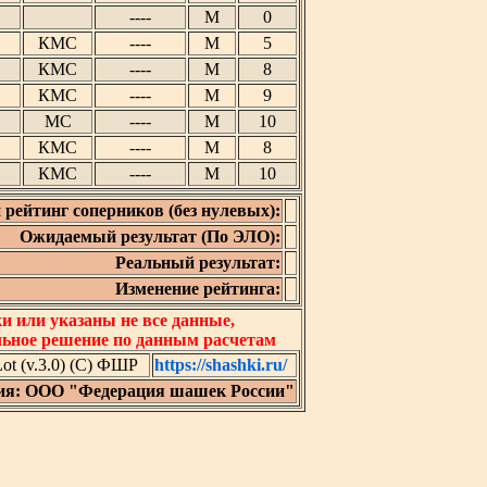
----
М
0
КМС
----
М
5
КМС
----
М
8
КМС
----
М
9
МС
----
М
10
КМС
----
М
8
КМС
----
М
10
 рейтинг соперников (без нулевых):
Ожидаемый результат (По ЭЛО):
Реальный результат:
Изменение рейтинга:
 или указаны не все данные,
льное решение по данным расчетам
t (v.3.0) (C) ФШР
https://shashki.ru/
ия: ООО "Федерация шашек России"