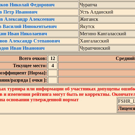
ков Николай Федорович
Чурапча
в Петр Иванович
Усть Алданский
ев Александр Алексеевич
Жиганск
в Василий Иннокентьевич
Якутск
кин Иван Николаевич
Мегино Кангаласский
нов Александр Степанович
Хангаласский
одов Иван Иванович
Чурапчинский
Всего очков:
12
Средний 
Текущее место:
4
оэффициент [Норма]:
ния/разряда [ очки ]:
ках турнира или информации об участниках допущены ошибки
в и изменения рейтинга могут быть не корректны. Окончате
 на основании утвержденной нормат
FSHR_Lo
Лиценз