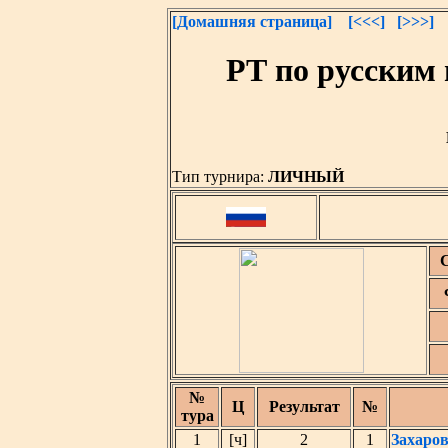
[Домашняя страница]
[<<<]
[>>>]
РТ по русским
Тип турнира:
ЛИЧНЫЙ
№
Ц
Результат
№
тура
1
[ч]
2
1
Захаро