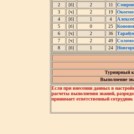
2
[б]
2
11
Смирни
3
[ч]
2
19
Окоемо
4
[б]
1
4
Алексе
5
[б]
0
25
Кононо
6
[ч]
2
36
Тарабу
7
[ч]
2
49
Соломо
8
[б]
1
24
Новгор
Турнирный к
Выполнение зва
Если при внесении данных в настрой
расчеты выполнения званий, разрядо
принимает ответственный сотрудник