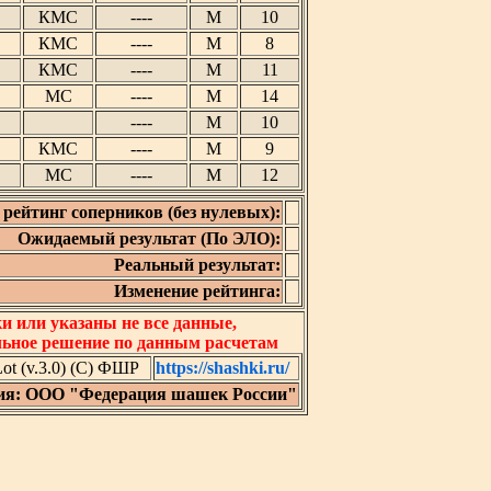
КМС
----
М
10
КМС
----
М
8
КМС
----
М
11
МС
----
М
14
----
М
10
КМС
----
М
9
МС
----
М
12
рейтинг соперников (без нулевых):
Ожидаемый результат (По ЭЛО):
Реальный результат:
Изменение рейтинга:
 или указаны не все данные,
льное решение по данным расчетам
t (v.3.0) (C) ФШР
https://shashki.ru/
ия: ООО "Федерация шашек России"