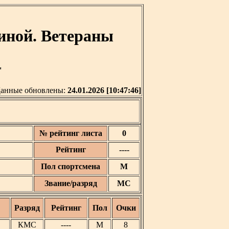
иной. Ветераны
'
анные обновлены:
24.01.2026 [10:47:46]
№ рейтинг листа
0
Рейтинг
----
Пол спортсмена
М
Звание/разряд
МС
Разряд
Рейтинг
Пол
Очки
КМС
----
М
8