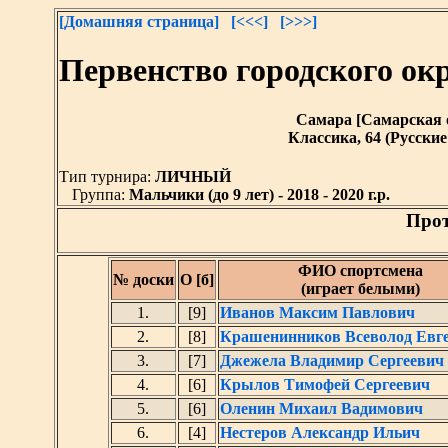
[Домашняя страница]
[<<<]
[>>>]
Первенство городского о
Самара [Самарская обл
Классика, 64 (Русск
Тип турнира:
ЛИЧНЫЙ
Группа:
Мальчики (до 9 лет) - 2018 - 2020 г.р.
Прот
ФИО спортсмена
№ доски
О [б]
(играет белыми)
1.
[9]
Иванов Максим Павлович
2.
[8]
Крашенинников Всеволод Евг
3.
[7]
Джежела Владимир Сергеевич
4.
[6]
Крылов Тимофей Сергеевич
5.
[6]
Оленин Михаил Вадимович
6.
[4]
Нестеров Александр Ильич