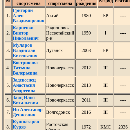
№
Разряд
Рейтин
спортсмена
спортсмена
рождения
Григорян
1.
Ален
Аксай
1980
БР
----
Владимирович
Карпенко
Радионово-
2.
Виктор
Несветайский
1959
I
----
Николаевич
р-н
Муляров
3.
Владислав
Луганск
2003
БР
----
Евгеньевич
Вострикова
4.
Татьяна
Новочеркасск
2012
III
----
Валерьевна
Заденсенец
5.
Анастасия
Новочеркасск
2013
III
----
Андреевна
Заяц Илья
6.
Новочеркасск
2011
III
----
Витальевич
Ин Александр
7.
Волгодонск
2016
III
----
Денисович
Кушназаров
Ростовская
8.
Куряз
1972
КМС
2336
область