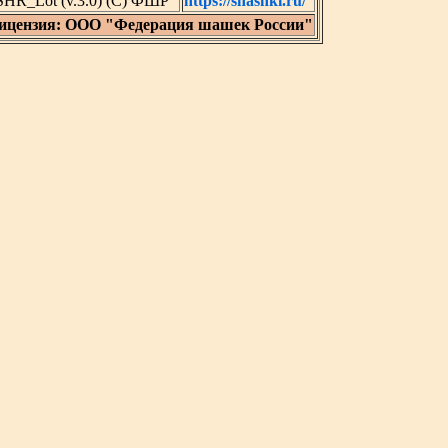
SHR_Lot (v.3.0) (C) ФШР
https://shashki.ru/
ицензия: ООО "Федерация шашек России"