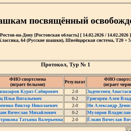
ашкам посвящённый освобожд
Ростов-на-Дону [Ростовская область] [ 14.02.2026 / 14.02.2026 ]
Классика, 64 (Русские шашки), Швейцарская система, T20 + 5'
Протокол, Тур № 1
ФИО спортсмена
ФИО спортс
Результат
(играет белыми)
(играет чер
шназаров Куряз Сабирович
2-0
Заденсенец Анастас
ц Илья Витальевич
0-2
Григорян Ален Вла
рпенко Виктор Николаевич
2-0
Ин Александр Дени
кин Вячеслав Михайлович
0-2
Муляров Владислав
трикова Татьяна Валерьевна
2-0
Ёлкин Вячеслав Вя