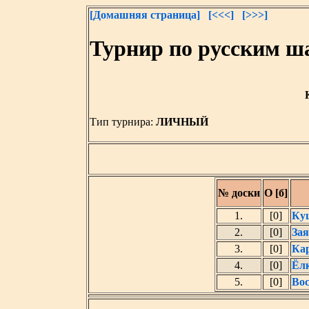
[Домашняя страница]
[<<<]
[>>>]
Турнир по русским ш
Тип турнира:
ЛИЧНЫЙ
№ доски
О [б]
1.
[0]
Ку
2.
[0]
Зая
3.
[0]
Ка
4.
[0]
Ёл
5.
[0]
Вос