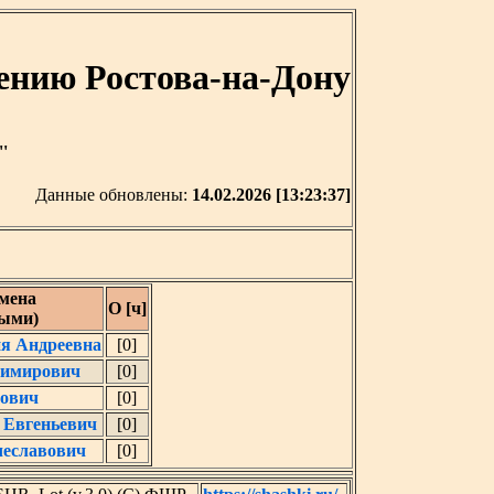
ению Ростова-на-Дону
'
Данные обновлены:
14.02.2026 [13:23:37]
мена
О [ч]
ными)
ия Андреевна
[0]
димирович
[0]
сович
[0]
 Евгеньевич
[0]
чеславович
[0]