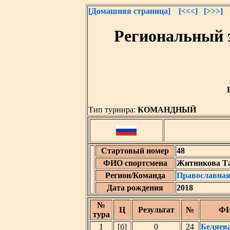
[Домашняя страница]
[<<<]
[>>>]
Региональный 
Тип турнира:
КОМАНДНЫЙ
Стартовый номер
48
ФИО спортсмена
Житникова Т
Регион/Команда
Православная
Дата рождения
2018
№
Ц
Результат
№
ФИ
тура
1
[б]
0
24
Беляев