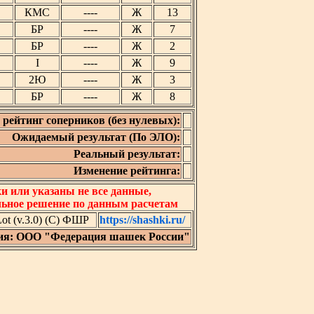
КМС
----
Ж
13
БР
----
Ж
7
БР
----
Ж
2
I
----
Ж
9
2Ю
----
Ж
3
БР
----
Ж
8
рейтинг соперников (без нулевых):
Ожидаемый результат (По ЭЛО):
Реальный результат:
Изменение рейтинга:
 или указаны не все данные,
льное решение по данным расчетам
t (v.3.0) (C) ФШР
https://shashki.ru/
ия: ООО "Федерация шашек России"