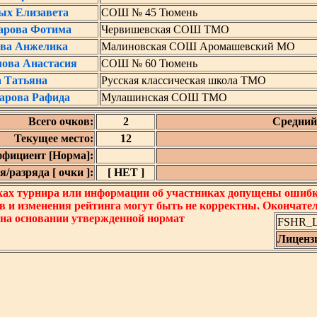
ых Елизавета
СОШ № 45 Тюмень
арова Фотима
Червишевская СОШ ТМО
ва Анжелика
Малиновская СОШ Аромашевский МО
мова Анастасия
СОШ № 60 Тюмень
а Татьяна
Русская классическая школа ТМО
харова Рафида
Мулашинская СОШ ТМО
Всего очков:
2
Средний 
Текущее место:
12
фициент [Норма]:
/разряда [ очки ]:
[ НЕТ ]
ках турнира или информации об участниках допущены ошибки
в и изменения рейтинга могут быть не корректны. Окончате
 на основании утвержденной нормат
FSHR_Lo
Лиценз