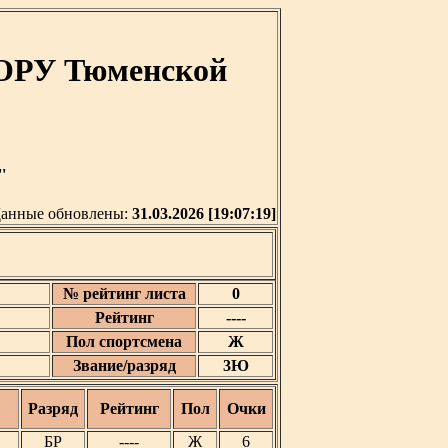
 ОРУ Тюменской
'
анные обновлены:
31.03.2026 [19:07:19]
№ рейтинг листа
0
Рейтинг
----
Пол спортсмена
Ж
Звание/разряд
3Ю
Разряд
Рейтинг
Пол
Очки
БР
----
Ж
6