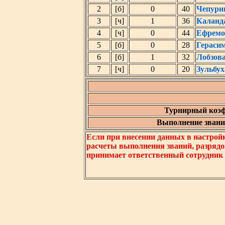
2
[б]
0
40
Чепурн
3
[ч]
1
36
Каланд
4
[ч]
0
44
Ефремо
5
[б]
0
28
Гераси
6
[б]
1
32
Лобзов
7
[ч]
0
20
Зульбу
Турнирный коэф
Выполнение звания
Если при внесении данных в настрой
расчеты выполнения званий, разрядо
принимает ответственный сотрудник