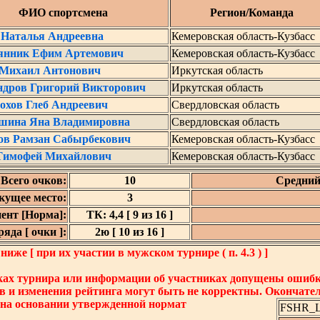
ФИО спортсмена
Регион/Команда
 Наталья Андреевна
Кемеровская область-Кузбасс
янник Ефим Артемович
Кемеровская область-Кузбасс
 Михаил Антонович
Иркутская область
ндров Григорий Викторович
Иркутская область
охов Глеб Андреевич
Свердловская область
шина Яна Владимировна
Свердловская область
ов Рамзан Сабырбекович
Кемеровская область-Кузбасс
Тимофей Михайлович
Кемеровская область-Кузбасс
Всего очков:
10
Средний
кущее место:
3
ент [Норма]:
ТК: 4,4 [ 9 из 16 ]
яда [ очки ]:
2ю [ 10 из 16 ]
же [ при их участии в мужском турнире ( п. 4.3 ) ]
ках турнира или информации об участниках допущены ошибки
в и изменения рейтинга могут быть не корректны. Окончате
 на основании утвержденной нормат
FSHR_Lo