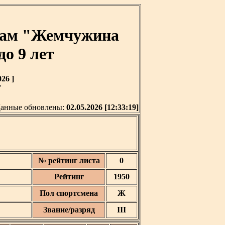
шкам "Жемчужина
до 9 лет
26 ]
'
анные обновлены:
02.05.2026 [12:33:19]
№ рейтинг листа
0
Рейтинг
1950
Пол спортсмена
Ж
Звание/разряд
III