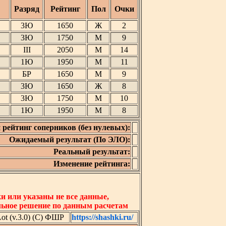
Разряд
Рейтинг
Пол
Очки
3Ю
1650
Ж
2
3Ю
1750
М
9
III
2050
М
14
1Ю
1950
М
11
БР
1650
М
9
3Ю
1650
Ж
8
3Ю
1750
М
10
1Ю
1950
М
8
 рейтинг соперников (без нулевых):
Ожидаемый результат (По ЭЛО):
Реальный результат:
Изменение рейтинга:
 или указаны не все данные,
льное решение по данным расчетам
t (v.3.0) (C) ФШР
https://shashki.ru/