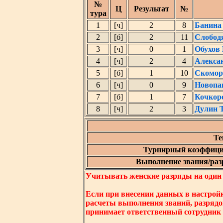
№
Ц
Результат
№
тура
1
[ч]
2
8
Банина
2
[б]
2
11
Слобод
3
[ч]
0
1
Обухов
4
[ч]
2
4
Алекса
5
[б]
1
10
Скомор
6
[ч]
0
9
Новопа
7
[б]
1
7
Кочкор
8
[ч]
2
3
Дулин 
Те
Турнирный коэффици
Выполнение звания/разр
Учитывать женские разряды на один ни
Если при внесении данных в настрой
расчеты выполнения званий, разрядо
принимает ответственный сотрудник