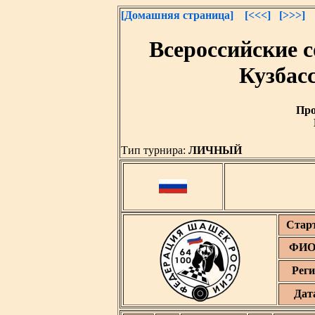
[Домашняя страница]
[<<<]
[>>>]
Всероссийские 
Кузбасс
Про
Тип турнира:
ЛИЧНЫЙ
Стар
ФИО 
Реги
Дат