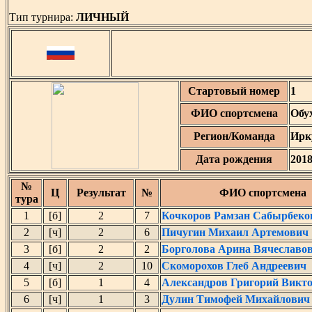
Тип турнира:
ЛИЧНЫЙ
Стартовый номер
1
ФИО спортсмена
Обу
Регион/Команда
Ирк
Дата рождения
201
№
Ц
Результат
№
ФИО спортсмена
тура
1
[б]
2
7
Кочкоров Рамзан Сабырбеко
2
[ч]
2
6
Пичугин Михаил Артемович
3
[б]
2
2
Борголова Арина Вячеславо
4
[ч]
2
10
Скоморохов Глеб Андреевич
5
[б]
1
4
Александров Григорий Викт
6
[ч]
1
3
Дулин Тимофей Михайлович