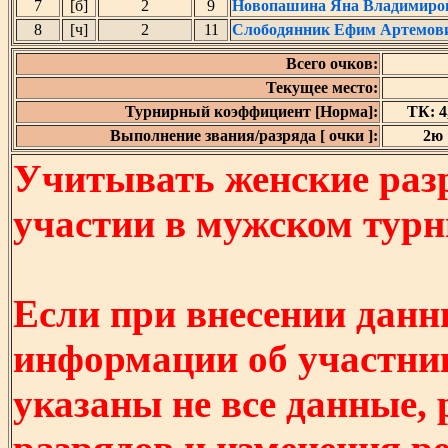
7
[б]
2
9
Новопашина Яна Владимиро
8
[ч]
2
11
Слободянник Ефим Артемов
Всего очков:
Текущее место:
Турнирный коэффициент [Норма]:
ТК: 4,
Выполнение звания/разряда [ очки ]:
2ю 
Учитывать женские разр
участии в мужском турнир
Если при внесении данн
информации об участни
указаны не все данные,