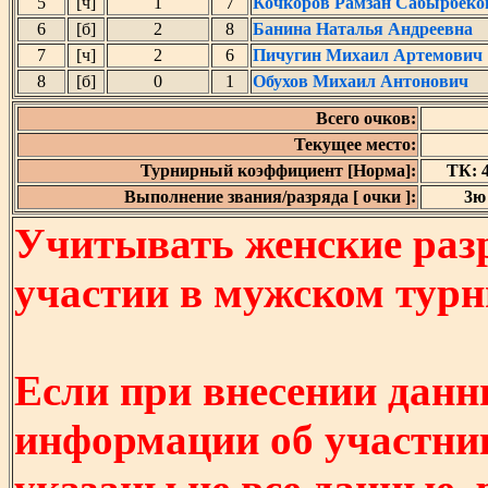
5
[ч]
1
7
Кочкоров Рамзан Сабырбеко
6
[б]
2
8
Банина Наталья Андреевна
7
[ч]
2
6
Пичугин Михаил Артемович
8
[б]
0
1
Обухов Михаил Антонович
Всего очков:
Текущее место:
Турнирный коэффициент [Норма]:
ТК: 4
Выполнение звания/разряда [ очки ]:
3ю 
Учитывать женские разр
участии в мужском турнир
Если при внесении данн
информации об участни