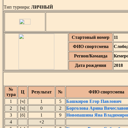
Тип турнира:
ЛИЧНЫЙ
Стартовый номер
11
ФИО спортсмена
Слобо
Регион/Команда
Кемеро
Дата рождения
2018
№
Ц
Результат
№
ФИО спортсмена
тура
1
[ч]
1
5
Башкиров Егор Павлович
2
[ч]
0
2
Борголова Арина Вячеславо
3
[б]
1
9
Новопашина Яна Владимиро
4
+2