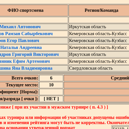
ФИО спортсмена
Регион/Команда
 Михаил Антонович
Иркутская область
ов Рамзан Сабырбекович
Кемеровская область-Кузбасс
ов Егор Павлович
Кемеровская область-Кузбасс
 Наталья Андреевна
Кемеровская область-Кузбасс
ндров Григорий Викторович
Иркутская область
янник Ефим Артемович
Кемеровская область-Кузбасс
шина Яна Владимировна
Свердловская область
Всего очков:
6
Средний 
Текущее место:
10
фициент [Норма]:
/разряда [ очки ]:
[ НЕТ ]
же [ при их участии в мужском турнире ( п. 4.3 ) ]
ках турнира или информации об участниках допущены ошибки
в и изменения рейтинга могут быть не корректны. Окончате
 на основании утвержденной нормат