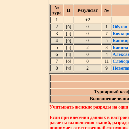
№
Ц
Результат
№
тура
1
+2
2
[б]
0
1
Обухов
3
[ч]
0
7
Кочкор
4
[б]
0
5
Башкир
5
[ч]
2
8
Банина
6
[ч]
0
4
Алекса
7
[б]
0
11
Слобод
8
[ч]
2
9
Новопа
Турнирный коэф
Выполнение звания
Учитывать женские разряды на один ни
Если при внесении данных в настрой
расчеты выполнения званий, разрядо
принимает ответственный сотрудник