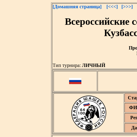
[Домашняя страница]
[<<<]
[>>>]
Всероссийские 
Кузбасс
Про
Тип турнира:
ЛИЧНЫЙ
Ста
ФИ
Ре
Да