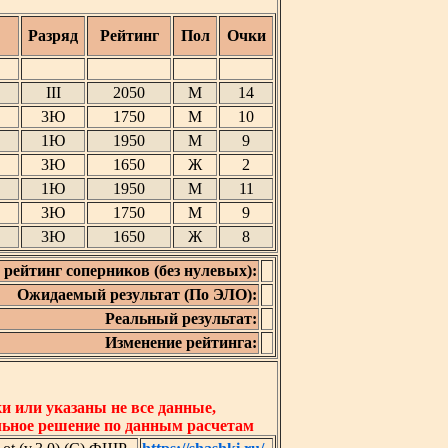
Разряд
Рейтинг
Пол
Очки
III
2050
М
14
3Ю
1750
М
10
1Ю
1950
М
9
3Ю
1650
Ж
2
1Ю
1950
М
11
3Ю
1750
М
9
3Ю
1650
Ж
8
рейтинг соперников (без нулевых):
Ожидаемый результат (По ЭЛО):
Реальный результат:
Изменение рейтинга:
 или указаны не все данные,
льное решение по данным расчетам