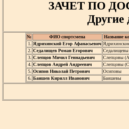
ЗАЧЕТ ПО ДО
Другие
№
ФИО спортсмена
Название к
1.
Ядрихинский Егор Афанасьевич
Ядрихински
2.
Седалищев Роман Егорович
Седалищевы
3.
Слепцов Мичил Геннадьевич
Слепцовы (
4.
Слепцов Андрей Андреевич
Слепцовы (С
5.
Осипов Николай Петрович
Осиповы
6.
Баишев Кирилл Иванович
Баишевы