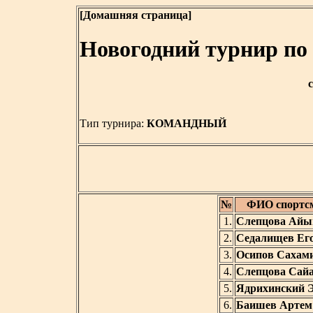
[Домашняя страница]
Новогодний турнир по
с
Тип турнира:
КОМАНДНЫЙ
№
ФИО спортс
1.
Слепцова Ай
2.
Седалищев Ег
3.
Осипов Сахам
4.
Слепцова Сай
5.
Ядрихинский 
6.
Баишев Артем