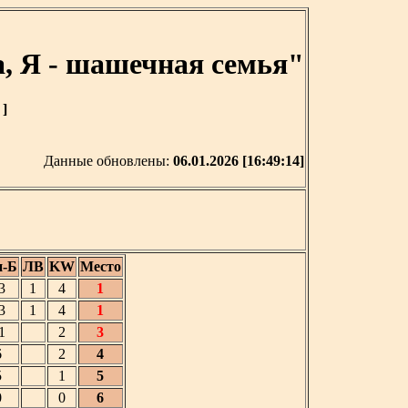
, Я - шашечная семья"
 ]
Данные обновлены:
06.01.2026 [16:49:14]
н-Б
ЛВ
KW
Место
3
1
4
1
3
1
4
1
1
2
3
6
2
4
5
1
5
0
0
6