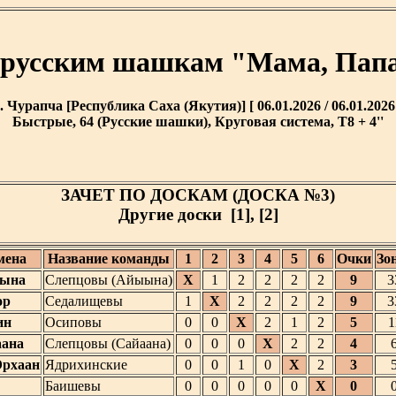
 русским шашкам "Мама, Папа
. Чурапча [Республика Саха (Якутия)] [ 06.01.2026 / 06.01.2026
Быстрые, 64 (Русские шашки), Круговая система, T8 + 4''
ЗАЧЕТ ПО ДОСКАМ (ДОСКА №3)
Другие доски
[1]
,
[2]
мена
Название команды
1
2
3
4
5
6
Очки
Зо
ыына
Слепцовы (Айыына)
X
1
2
2
2
2
9
3
ор
Седалищевы
1
X
2
2
2
2
9
3
ин
Осиповы
0
0
X
2
1
2
5
1
аана
Слепцовы (Сайаана)
0
0
0
X
2
2
4
Эрхаан
Ядрихинские
0
0
1
0
X
2
3
Баишевы
0
0
0
0
0
X
0