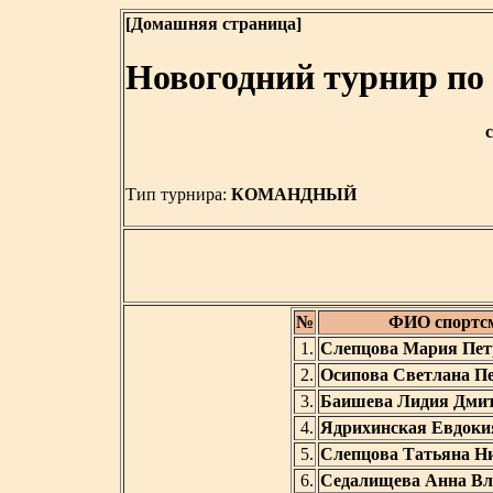
[Домашняя страница]
Новогодний турнир по
с
Тип турнира:
КОМАНДНЫЙ
№
ФИО спортс
1.
Слепцова Мария Пет
2.
Осипова Светлана П
3.
Баишева Лидия Дми
4.
Ядрихинская Евдоки
5.
Слепцова Татьяна Н
6.
Седалищева Анна Вл