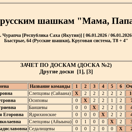
 русским шашкам "Мама, Папа
. Чурапча [Республика Саха (Якутия)] [ 06.01.2026 / 06.01.2026
Быстрые, 64 (Русские шашки), Круговая система, T8 + 4''
ЗАЧЕТ ПО ДОСКАМ (ДОСКА №2)
Другие доски
[1]
,
[3]
мена
Название команды
1
2
3
4
5
6
Оч
ровна
Слепцовы (Сайаана)
X
2
2
2
2
2
1
етровна
Осиповы
0
X
2
2
1
2
триевна
Баишевы
0
0
X
2
2
0
я Егоровна
Ядрихинские
0
0
0
X
2
2
иколаевна
Слепцовы (Айыына)
0
1
0
0
X
2
адиславовна
Седалищевы
0
0
2
0
0
X