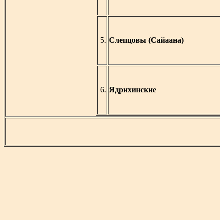
5.
Слепцовы (Сайаана)
6.
Ядрихинские