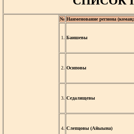
СПИСОК 
№
Наименование региона (коман
1.
Баишевы
2.
Осиповы
3.
Седалищевы
4.
Слепцовы (Айыына)