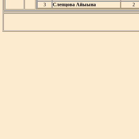
3
Слепцова Айыына
2