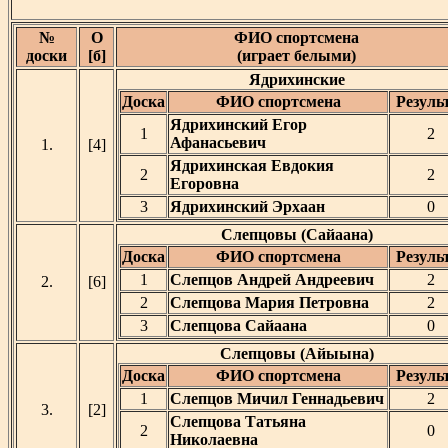
№
О
ФИО спортсмена
доски
[б]
(играет белыми)
Ядрихинские
Доска
ФИО спортсмена
Резуль
Ядрихинский Егор
1
2
Афанасьевич
1.
[4]
Ядрихинская Евдокия
2
2
Егоровна
3
Ядрихинский Эрхаан
0
Слепцовы (Сайаана)
Доска
ФИО спортсмена
Резуль
1
Слепцов Андрей Андреевич
2
2.
[6]
2
Слепцова Мария Петровна
2
3
Слепцова Сайаана
0
Слепцовы (Айыына)
Доска
ФИО спортсмена
Резуль
1
Слепцов Мичил Геннадьевич
2
3.
[2]
Слепцова Татьяна
2
0
Николаевна