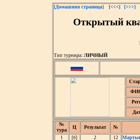
[Домашняя страница]
[<<<]
[>>>]
Открытый ква
Тип турнира:
ЛИЧНЫЙ
Ста
ФИО
Рег
Да
№
Ц
Результат
№
тура
1
[б]
2
12
Мартын