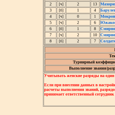
2
[ч]
2
13
Махори
3
[б]
1
4
Баруле
4
[ч]
0
1
Мокров
5
[ч]
2
6
Южаков
6
[б]
1
8
Смирно
7
[ч]
2
10
Смирно
8
[б]
2
7
Солдат
Те
Турнирный коэффицие
Выполнение звания/разря
Учитывать женские разряды на один ни
Если при внесении данных в настрой
расчеты выполнения званий, разрядо
принимает ответственный сотрудник