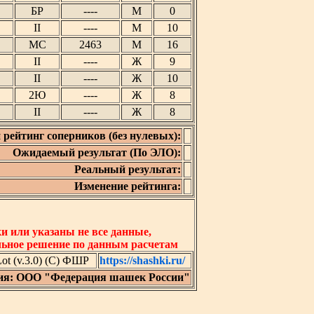
БР
----
М
0
II
----
М
10
МС
2463
М
16
II
----
Ж
9
II
----
Ж
10
2Ю
----
Ж
8
II
----
Ж
8
 рейтинг соперников (без нулевых):
Ожидаемый результат (По ЭЛО):
Реальный результат:
Изменение рейтинга:
 или указаны не все данные,
льное решение по данным расчетам
t (v.3.0) (C) ФШР
https://shashki.ru/
ия: ООО "Федерация шашек России"