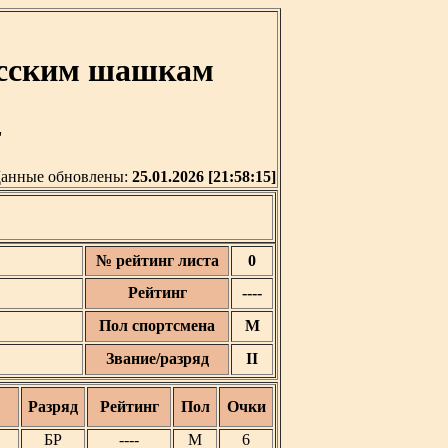
усским шашкам
'
анные обновлены:
25.01.2026 [21:58:15]
№ рейтинг листа
0
Рейтинг
----
Пол спортсмена
М
Звание/разряд
II
Разряд
Рейтинг
Пол
Очки
БР
----
М
6