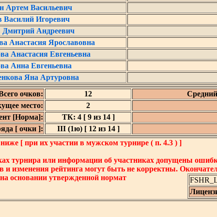
н Артем Васильевич
в Василий Игоревич
 Дмитрий Андреевич
а Анастасия Ярославовна
ва Анастасия Евгеньевна
ва Анна Евгеньевна
енкова Яна Артуровна
Всего очков:
12
Средний
кущее место:
2
нт [Норма]:
ТК: 4 [ 9 из 14 ]
да [ очки ]:
III (1ю) [ 12 из 14 ]
же [ при их участии в мужском турнире ( п. 4.3 ) ]
ках турнира или информации об участниках допущены ошибки
в и изменения рейтинга могут быть не корректны. Окончате
 на основании утвержденной нормат
FSHR_Lo
Лиценз