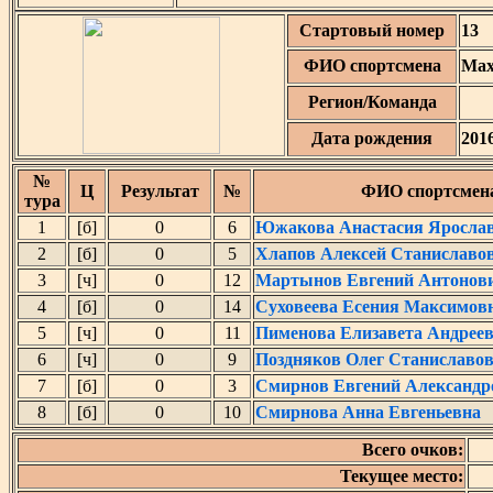
Стартовый номер
13
ФИО спортсмена
Мах
Регион/Команда
Дата рождения
201
№
Ц
Результат
№
ФИО спортсмен
тура
1
[б]
0
6
Южакова Анастасия Яросла
2
[б]
0
5
Хлапов Алексей Станиславо
3
[ч]
0
12
Мартынов Евгений Антонов
4
[б]
0
14
Суховеева Есения Максимов
5
[ч]
0
11
Пименова Елизавета Андрее
6
[ч]
0
9
Поздняков Олег Станиславо
7
[б]
0
3
Смирнов Евгений Александр
8
[б]
0
10
Смирнова Анна Евгеньевна
Всего очков:
Текущее место: