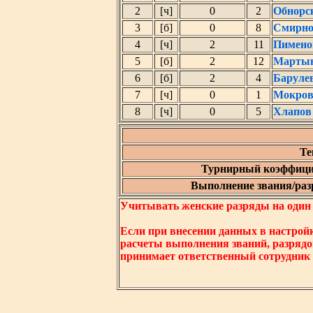
2
[ч]
0
2
Обнорс
3
[б]
0
8
Смирно
4
[ч]
2
11
Пимено
5
[б]
2
12
Мартын
6
[б]
2
4
Баруле
7
[ч]
0
1
Мокров
8
[ч]
0
5
Хлапов
Те
Турнирный коэффици
Выполнение звания/разр
Учитывать женские разряды на один ни
Если при внесении данных в настрой
расчеты выполнения званий, разрядо
принимает ответственный сотрудник