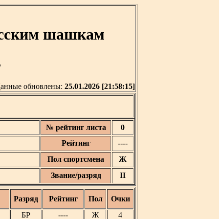
усским шашкам
'
анные обновлены:
25.01.2026 [21:58:15]
№ рейтинг листа
0
Рейтинг
----
Пол спортсмена
Ж
Звание/разряд
II
Разряд
Рейтинг
Пол
Очки
БР
----
Ж
4