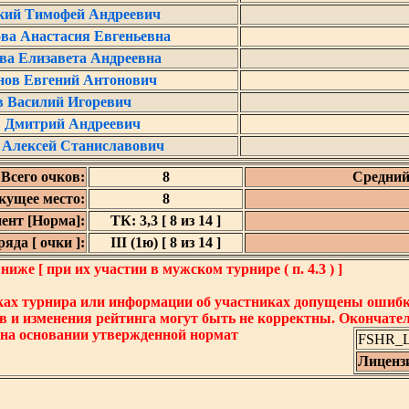
кий Тимофей Андреевич
ва Анастасия Евгеньевна
ва Елизавета Андреевна
ов Евгений Антонович
в Василий Игоревич
 Дмитрий Андреевич
 Алексей Станиславович
Всего очков:
8
Средний
кущее место:
8
ент [Норма]:
ТК: 3,3 [ 8 из 14 ]
яда [ очки ]:
III (1ю) [ 8 из 14 ]
же [ при их участии в мужском турнире ( п. 4.3 ) ]
ках турнира или информации об участниках допущены ошибки
в и изменения рейтинга могут быть не корректны. Окончате
 на основании утвержденной нормат
FSHR_Lo
Лиценз