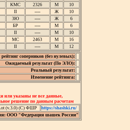
КМС
2326
М
10
II
----
Ж
10
3Ю
----
Ж
6
БР
----
М
6
II
----
М
10
МС
2463
М
16
II
----
М
12
 рейтинг соперников (без нулевых):
Ожидаемый результат (По ЭЛО):
Реальный результат:
Изменение рейтинга:
 или указаны не все данные,
льное решение по данным расчетам
t (v.3.0) (C) ФШР
https://shashki.ru/
ия: ООО "Федерация шашек России"