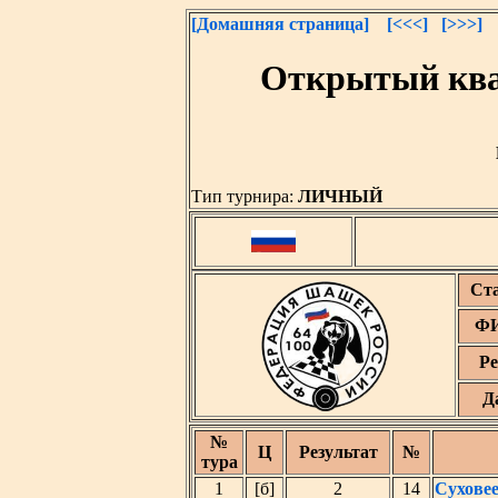
[Домашняя страница]
[<<<]
[>>>]
Открытый ква
Тип турнира:
ЛИЧНЫЙ
Ст
ФИ
Ре
Д
№
Ц
Результат
№
тура
1
[б]
2
14
Сухове