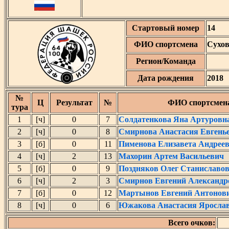
Стартовый номер
14
ФИО спортсмена
Сухов
Регион/Команда
Дата рождения
2018
№
Ц
Результат
№
ФИО спортсмен
тура
1
[ч]
0
7
Солдатенкова Яна Артуровн
2
[ч]
0
8
Смирнова Анастасия Евгень
3
[б]
0
11
Пименова Елизавета Андрее
4
[ч]
2
13
Махорин Артем Васильевич
5
[б]
0
9
Поздняков Олег Станиславо
6
[ч]
2
3
Смирнов Евгений Александр
7
[б]
0
12
Мартынов Евгений Антонов
8
[ч]
0
6
Южакова Анастасия Яросла
Всего очков: