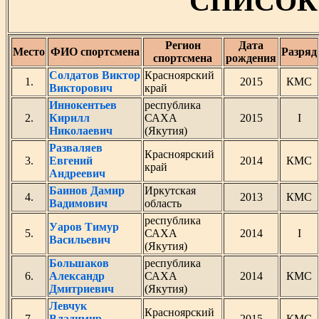
СПИСОК
Регион
Дата
Место
ФИО спортсмена
Разряд
спортсмена
рождения
Солдатов Виктор
Красноярский
1.
2015
КМС
Викторович
край
Иннокентьев
республика
2.
Кирилл
САХА
2015
I
Николаевич
(Якутия)
Разваляев
Красноярский
3.
Евгений
2014
КМС
край
Андреевич
Баинов Дамир
Иркутская
4.
2013
КМС
Вадимович
область
республика
Уаров Тимур
5.
САХА
2014
I
Васильевич
(Якутия)
Большаков
республика
6.
Александр
САХА
2014
КМС
Дмитриевич
(Якутия)
Левчук
Красноярский
7.
Владимир
2015
КМС