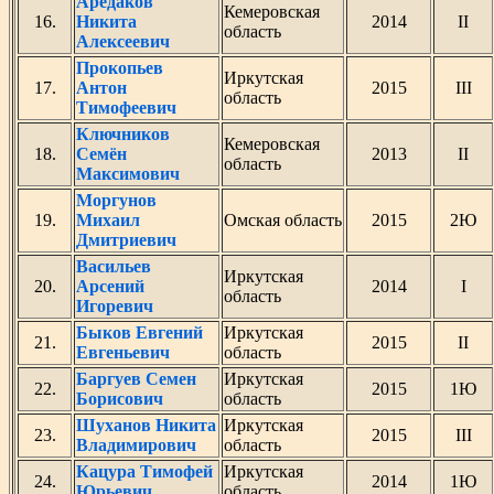
Аредаков
Кемеровская
16.
Никита
2014
II
область
Алексеевич
Прокопьев
Иркутская
17.
Антон
2015
III
область
Тимофеевич
Ключников
Кемеровская
18.
Семён
2013
II
область
Максимович
Моргунов
19.
Михаил
Омская область
2015
2Ю
Дмитриевич
Васильев
Иркутская
20.
Арсений
2014
I
область
Игоревич
Быков Евгений
Иркутская
21.
2015
II
Евгеньевич
область
Баргуев Семен
Иркутская
22.
2015
1Ю
Борисович
область
Шуханов Никита
Иркутская
23.
2015
III
Владимирович
область
Кацура Тимофей
Иркутская
24.
2014
1Ю
Юрьевич
область