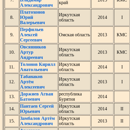
край
Александрович
Платохонов
Иркутская
8.
Юрий
2014
I
область
Валерьевич
Перфильев
9.
Алексей
Омская область
2013
КМС
Сергеевич
Овсянников
Иркутская
10.
Артур
2013
КМС
область
Андреевич
Толонов Кирилл
Иркутская
11.
2014
I
Анатольевич
область
Табанаков
Иркутская
12.
Артём
2013
I
область
Алексеевич
Доржиев Агван
республика
13.
2014
Батоевич
Бурятия
Пантаев Сергей
Иркутская
14.
2014
II
Юрьевич
область
Замбалов Артём
Иркутская
15.
2013
II
Александрович
область