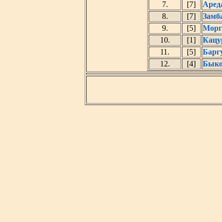
7.
[7]
Аред
8.
[7]
Замб
9.
[5]
Морг
10.
[1]
Кацу
11.
[5]
Барг
12.
[4]
Быко