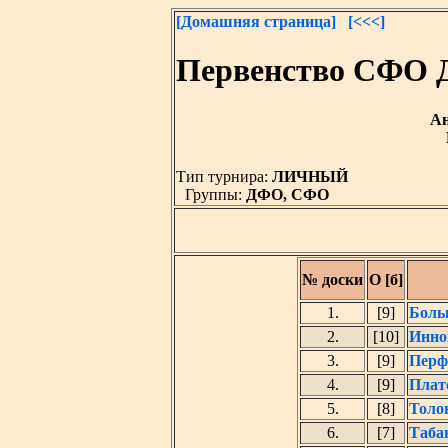
[Домашняя страница]
[<<<]
Первенство СФО 
Ан
Тип турнира:
ЛИЧНЫЙ
Группы:
ДФО, СФО
№ доски
О [б]
1.
[9]
Боль
2.
[10]
Инно
3.
[9]
Перф
4.
[9]
Плат
5.
[8]
Толо
6.
[7]
Таба