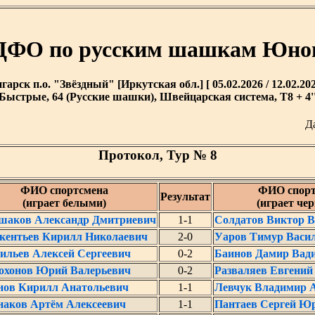
ДФО по русским шашкам Юноши
гарск п.о. "Звёздный" [Иркутская обл.] [ 05.02.2026 / 12.02.202
Быстрые, 64 (Русские шашки), Швейцарская система, T8 + 4'
Д
Протокол, Тур № 8
ФИО спортсмена
ФИО спорт
Результат
(играет белыми)
(играет че
шаков Александр Дмитриевич
1-1
Солдатов Виктор 
кентьев Кирилл Николаевич
2-0
Уаров Тимур Васи
ильев Алексей Сергеевич
0-2
Баинов Дамир Вад
охонов Юрий Валерьевич
0-2
Разваляев Евгений
нов Кирилл Анатольевич
1-1
Левчук Владимир 
наков Артём Алексеевич
1-1
Пантаев Сергей Ю