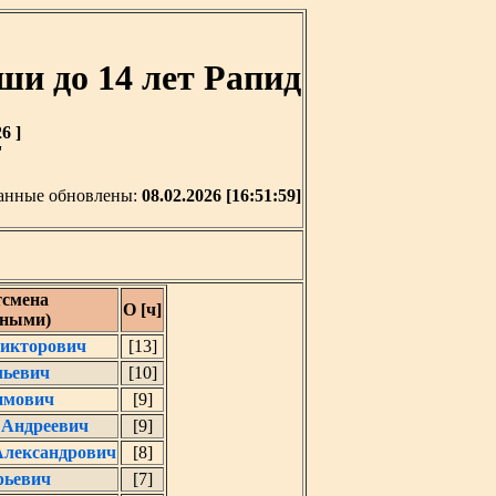
 до 14 лет Рапид
6 ]
'
анные обновлены:
08.02.2026 [16:51:59]
смена
О [ч]
рными)
Викторович
[13]
льевич
[10]
имович
[9]
 Андреевич
[9]
Александрович
[8]
рьевич
[7]