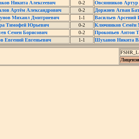
аков Никита Алексеевич
0-2
Овсянников Артур
алов Артём Александрович
0-2
Доржиев Агван Ба
унов Михаил Дмитриевич
1-1
Васильев Арсений 
ра Тимофей Юрьевич
0-2
Ключников Семён
уев Семен Борисович
0-2
Прокопьев Антон 
в Евгений Евгеньевич
1-1
Шуханов Никита В
FSHR_Lo
Лиценз