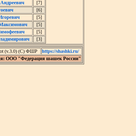
 Андреевич
[7]
тоевич
[6]
Игоревич
[5]
 Максимович
[5]
Тимофеевич
[5]
ладимирович
[3]
t (v.3.0) (C) ФШР
https://shashki.ru/
ия: ООО "Федерация шашек России"