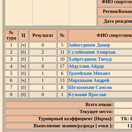
ФИО спортсм
Регион/Кома
Дата рожден
№
Ц
Результат
№
ФИО спортсмен
тура
1
[ч]
0
5
Зайнетдинов Данир
2
[б]
2
11
Сулейманов Амирхан
3
[б]
1
10
Хайретдинов Тимур
4
[ч]
0
17
Абдуллин Айдар
5
[б]
1
6
Трамбукин Михаил
6
[ч]
1
13
Марушкин Андрей
7
[б]
1
8
Шеломихин Самсон
8
[б]
0
1
Кузьмин Ярослав
Всего очков:
Текущее место:
Турнирный коэффициент [Норма]:
ТК: 0
Выполнение звания/разряда [ очки ]:
I 