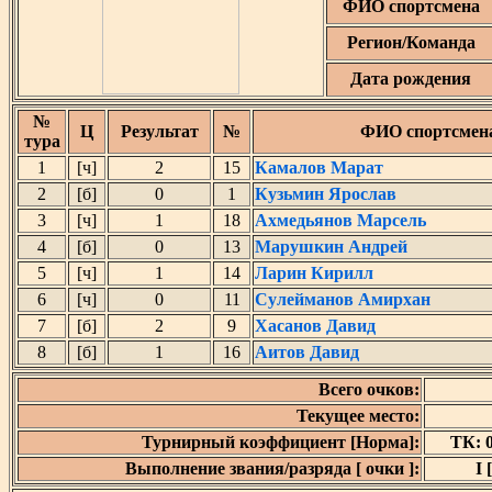
ФИО спортсмена
Регион/Команда
Дата рождения
№
Ц
Результат
№
ФИО спортсмен
тура
1
[ч]
2
15
Камалов Марат
2
[б]
0
1
Кузьмин Ярослав
3
[ч]
1
18
Ахмедьянов Марсель
4
[б]
0
13
Марушкин Андрей
5
[ч]
1
14
Ларин Кирилл
6
[ч]
0
11
Сулейманов Амирхан
7
[б]
2
9
Хасанов Давид
8
[б]
1
16
Аитов Давид
Всего очков:
Текущее место:
Турнирный коэффициент [Норма]:
ТК: 0
Выполнение звания/разряда [ очки ]:
I 