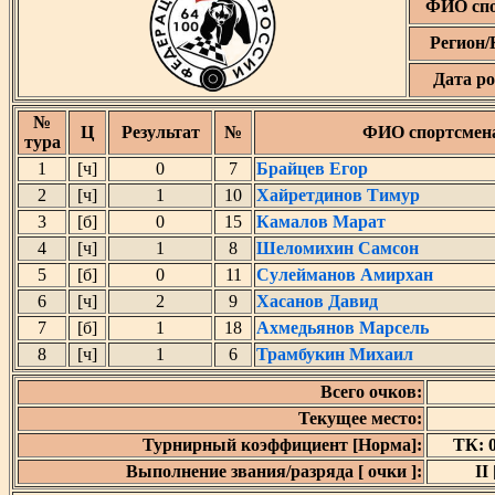
ФИО спо
Регион/
Дата р
№
Ц
Результат
№
ФИО спортсмен
тура
1
[ч]
0
7
Брайцев Егор
2
[ч]
1
10
Хайретдинов Тимур
3
[б]
0
15
Камалов Марат
4
[ч]
1
8
Шеломихин Самсон
5
[б]
0
11
Сулейманов Амирхан
6
[ч]
2
9
Хасанов Давид
7
[б]
1
18
Ахмедьянов Марсель
8
[ч]
1
6
Трамбукин Михаил
Всего очков:
Текущее место:
Турнирный коэффициент [Норма]:
ТК: 0
Выполнение звания/разряда [ очки ]:
II 