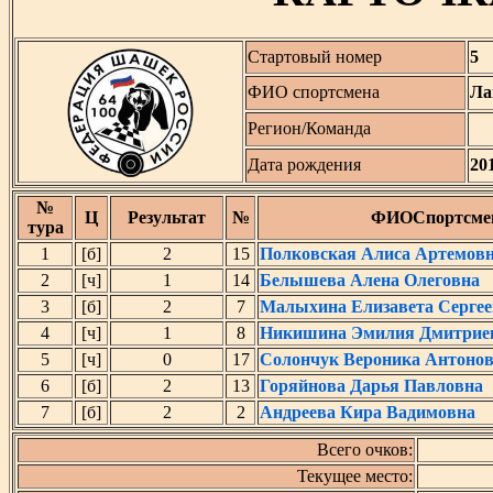
Стартовый номер
5
ФИО спортсмена
Ла
Регион/Команда
Дата рождения
20
№
Ц
Результат
№
ФИОСпортсме
тура
1
[б]
2
15
Полковская Алиса Артемов
2
[ч]
1
14
Белышева Алена Олеговна
3
[б]
2
7
Малыхина Елизавета Сергее
4
[ч]
1
8
Никишина Эмилия Дмитрие
5
[ч]
0
17
Солончук Вероника Антоно
6
[б]
2
13
Горяйнова Дарья Павловна
7
[б]
2
2
Андреева Кира Вадимовна
Всего очков:
Текущее место: